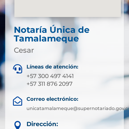
Notaría Única de
Tamalameque
Cesar
Líneas de atención:

+57 300 497 4141
+57 311 876 2097
Correo electrónico:

unicatamalameque@supernotariado.gov.c
Dirección:
