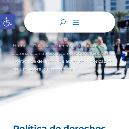
Abrir barra de herramientas
Home
Política de derechos de autor y/
o
9
autorización de uso sobre los contenidos
9
Política de derechos de autor y/o autorización
de uso sobre los contenidos
Política de derechos