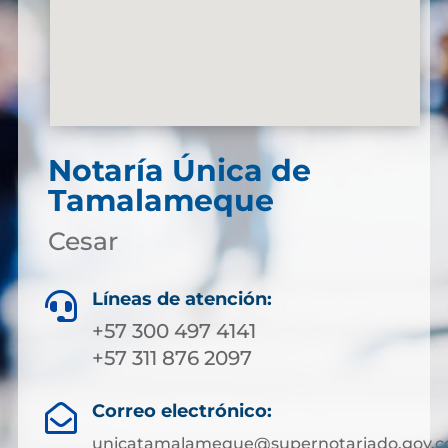
Notaría Única de
Tamalameque
Cesar
Líneas de atención:

+57 300 497 4141
+57 311 876 2097
Correo electrónico:

unicatamalameque@supernotariado.gov.c