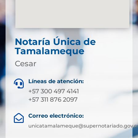
Notaría Única de
Tamalameque
Cesar
Líneas de atención:

+57 300 497 4141
+57 311 876 2097
Correo electrónico:

unicatamalameque@supernotariado.gov.c