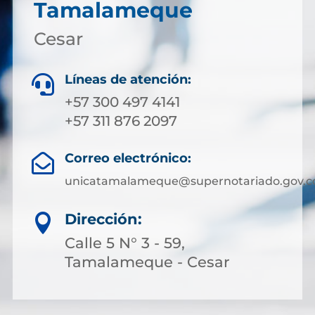
Tamalameque
Cesar
Líneas de atención:

+57 300 497 4141
+57 311 876 2097
Correo electrónico:

unicatamalameque@supernotariado.gov.c
Dirección:

Calle 5 N° 3 - 59,
Tamalameque - Cesar