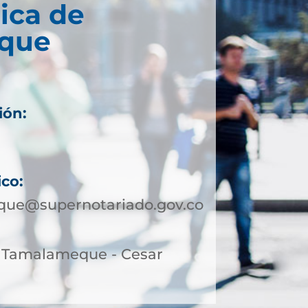
ica de
que
ión:
1
7
ico:
ue@supernotariado.gov.co
9, Tamalameque - Cesar