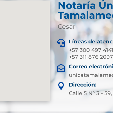
Notaría Ún
Tamalame
Cesar
Líneas de atenc

+57 300 497 414
+57 311 876 209
Correo electrón

unicatamalameq
Dirección:

Calle 5 N° 3 - 5