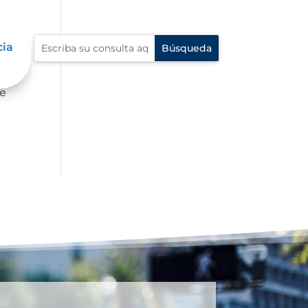
cia
fe