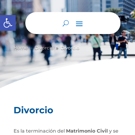
Abrir barra de herramientas
Home
Divorcio
Divorcio
9
9
Divorcio
Es la terminación del
Matrimonio Civil
y se