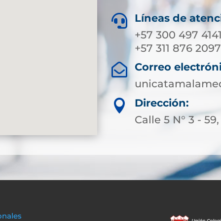
Líneas de atenc

+57 300 497 414
+57 311 876 209
Correo electrón

unicatamalameq
Dirección:

Calle 5 N° 3 - 5
onales