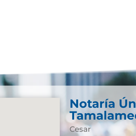
Notaría Ún
Tamalame
Cesar