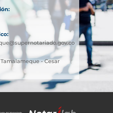
ión:
1
7
ico:
ue@supernotariado.gov.co
9, Tamalameque - Cesar