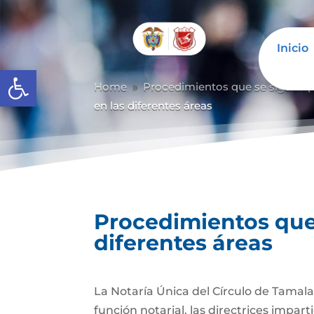
Inicio
Abrir barra de herramientas
Home
Procedimientos que se siguen pa
9
en las diferentes áreas
Procedimientos que 
diferentes áreas
La Notaría Única del Círculo de Tamala
función notarial, las directrices impar