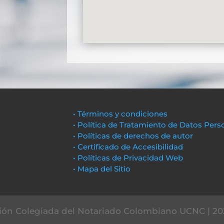
• Términos y condiciones
• Política de Tratamiento de Datos Pers
• Políticas de derechos de autor
• Certificado de Accesibilidad
• Políticas de Privacidad Web
• Mapa del Sitio
ón Colegiada del Notariado Colombiano UCNC | 20