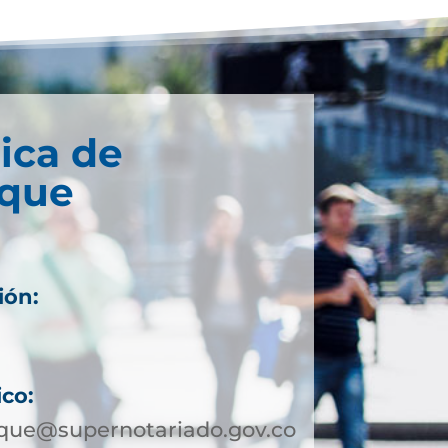
ica de
que
ión:
1
7
ico:
ue@supernotariado.gov.co