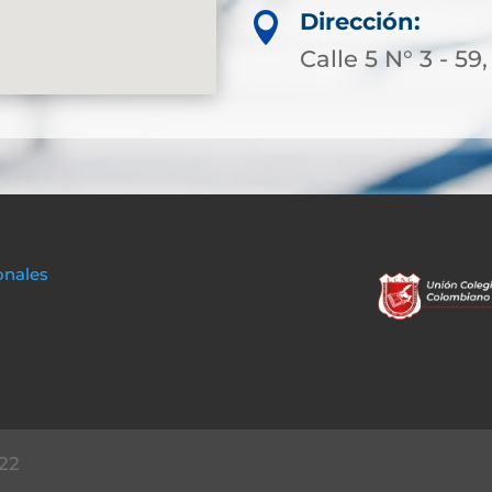
Dirección:

Calle 5 N° 3 - 5
onales
22