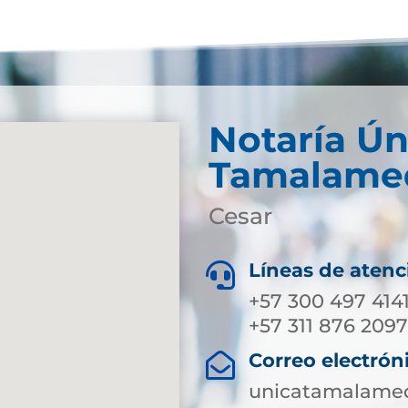
Notaría Ún
Tamalame
Cesar
Líneas de atenc

+57 300 497 414
+57 311 876 209
Correo electrón

unicatamalameq