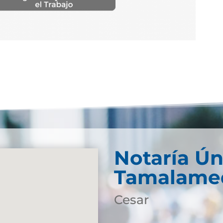
Notaría Ún
Tamalame
Cesar