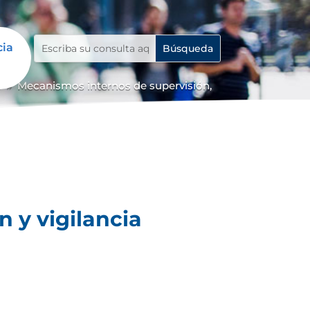
cia
o
Mecanismos internos de supervisión,
9
 y vigilancia