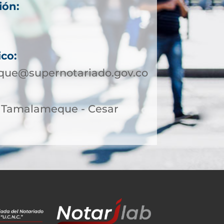
ión:
1
7
ico:
ue@supernotariado.gov.co
9, Tamalameque - Cesar